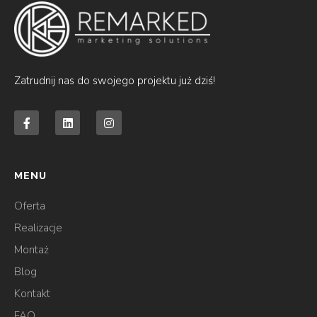
Zatrudnij nas do swojego projektu już dziś!
F
L
I
a
i
n
c
n
s
e
k
t
b
e
a
o
d
g
MENU
o
i
r
k
n
a
-
m
Oferta
f
Realizacje
Montaż
Blog
Kontakt
FAQ