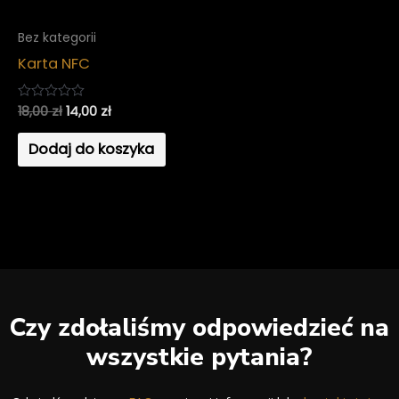
Bez kategorii
Karta NFC
18,00
zł
14,00
zł
Oceniono
0
na
Dodaj do koszyka
5
Czy zdołaliśmy odpowiedzieć na
wszystkie pytania?