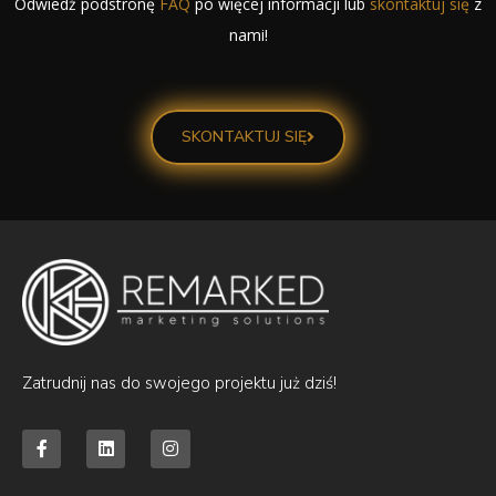
Odwiedź podstronę
FAQ
po więcej informacji lub
skontaktuj się
z
nami!
SKONTAKTUJ SIĘ
Zatrudnij nas do swojego projektu już dziś!
F
L
I
a
i
n
c
n
s
e
k
t