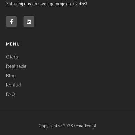
Zatrudnij nas do swojego projektu już dziś!
F
L
a
i
c
n
e
k
b
e
o
d
MENU
o
i
k
n
-
Oferta
f
Realizacje
Blog
Kontakt
FAQ
Copyright © 2023 remarked.pl